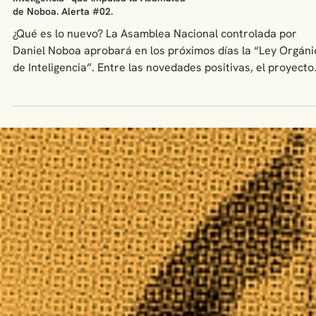
Alertas tempranas
El ADN despótico de la “Ley de
Inteligencia” que impulsa la Asamblea
de Noboa. Alerta #02.
¿Qué es lo nuevo? La Asamblea Nacional controlada por
Daniel Noboa aprobará en los próximos días la “Ley Orgáni
de Inteligencia”. Entre las novedades positivas, el proyecto
de ley amplia el espectro de la comunidad de inteligencia
mucho más allá de los subsistemas policial y militar ya
existentes. Esto puede facilitar el cruce de información par
el mapeo de actividades del crimen organizado transnacion
El problema es que lo hace sin controles institucionales de
carácte