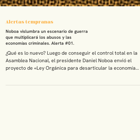
Alertas tempranas
Noboa vislumbra un escenario de guerra
que multiplicará los abusos y las
economías criminales. Alerta #01.
¿Qué es lo nuevo? Luego de conseguir el control total en la
Asamblea Nacional, el presidente Daniel Noboa envió el
proyecto de «Ley Orgánica para desarticular la economía
criminal vinculada al conflicto armado interno», calificándol
como económico urgente para acelerar su aprobación. El
título del proyecto es inconsistente con el contenido. En ve
de apuntar a las economías criminales, se vislumbra un