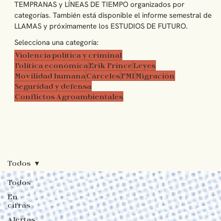
TEMPRANAS y LÍNEAS DE TIEMPO organizados por
categorías. También está disponible el informe semestral de
LLAMAS y próximamente los ESTUDIOS DE FUTURO.
Selecciona una categoría:
Violencia política y criminal
Política económica
Erik Prince
Leyes
Movilidad humana
Cárceles
FMI
Migración
Seguridad y defensa
Conflictos Agroambientales
Todos
Todos
En
cifras
Alertas