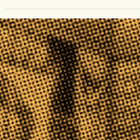
Constitución y los procedimientos. En casi todas sus
iniciativas de ley está utilizando la crisis de seguridad para
justificar sus reformas. Desde que estalló la ola de violencia
criminal en el país se han aprobado 20 leyes; más que
suficiente para afrontar la crisis de seguridad. Lo que falta es
gestión pública y honestidad para implementarlas.