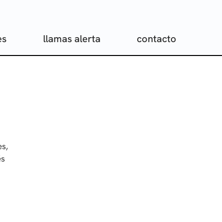
es
llamas alerta
contacto
es,
és