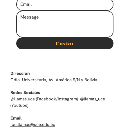
Enviar
Dirección
Cdla. Universitaria, Av. América S/N y Bolivia
Redes Sociales
@llamas.uce
(Facebook/Instagram)
@llamas_uce
(Youtube)
Email
fau.llamas@uce.edu.ec