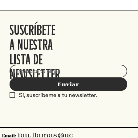
SUSCRÍBETE
A NUESTRA
LISTA DE
NEWSLETTER
Enviar
Enviar
Sí, suscríbeme a tu newsletter.
Sí, suscríbeme a tu newsletter.
fau.llamas@uc
Email: