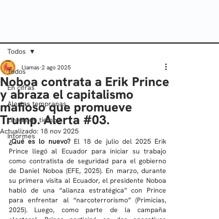
Todos
Llamas
2 ago 2025
Todos
Noboa contrata a Erik Prince
En cifras
y abraza el capitalismo
mafioso que promueve
Alertas tempranas
Trump. Alerta #03.
Líneas de tiempo
Actualizado:
18 nov 2025
Informes
¿Qué es lo nuevo? 
El 18 de julio del 2025 Erik 
Prince llegó al Ecuador para iniciar su trabajo 
como contratista de seguridad para el gobierno 
de Daniel Noboa (EFE, 2025). En marzo, durante 
su primera visita al Ecuador, el presidente Noboa 
habló de una “alianza estratégica” con Prince 
para enfrentar al “narcoterrorismo” (Primicias, 
2025). Luego, como parte de la campaña 