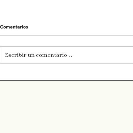
Comentarios
Escribir un comentario...
Ecuador – Estados Unidos: la
ERIK PRINCE:
vorágine de la "guerra
mercenario (
interna" (2018–2026)