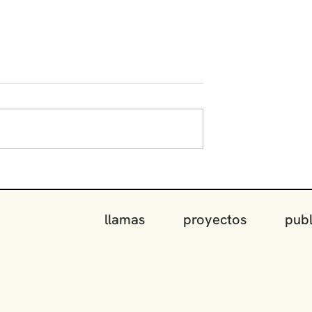
 Historia de un
1997 - 2026).
llamas
proyectos
publ