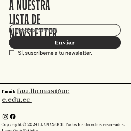
A NUESTRA
LISTA DE
NEWSLETTER
Enviar
Enviar
Sí, suscríbeme a tu newsletter.
Sí, suscríbeme a tu newsletter.
fau.llamas@uc
Email:
e.edu.ec
Copyright ©️ 2024 LLAMAS/UCE. Todos los derechos reservados.
| por
Goió Estúdio