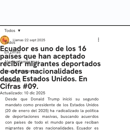
Todos
Llamas
22 sept 2025
Todos
Ecuador es uno de los 16
En cifras
países que han aceptado
recibir migrantes deportados
Alertas tempranas
de otras nacionalidades
Líneas de tiempo
desde Estados Unidos. En
Informes
Cifras #09.
Actualizado:
10 dic 2025
Desde que Donald Trump inició su segundo 
mandato como presidente de los Estados Unidos 
(20 de enero del 2025) ha radicalizado la política 
de deportaciones masivas, buscando acuerdos 
con países de todo el mundo para que reciban 
migrantes de otras nacionalidades. Ecuador es 