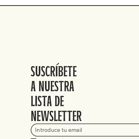
suscrito entre Ecuador y
defensa apr
Estados Unidos, desde enero
los gobierno
2018 a junio 2026.
Lasso y Dan
2021 – julio 
SUSCRÍBETE
A NUESTRA
LISTA DE
NEWSLETTER