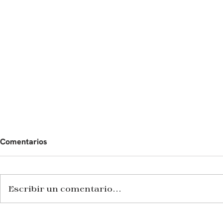
Comentarios
Escribir un comentario...
123 compromisos se han
26 leyes en 